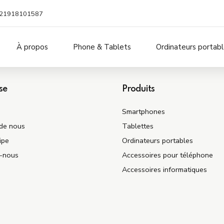
21918101587
À propos
Phone & Tablets
Ordinateurs portab
Montres intelligentes
se
Produits
Écouteurs et casques
Smartphones
Banques d'alimentation po
de nous
Tablettes
téléphones
ipe
Ordinateurs portables
z-nous
Accessoires pour téléphone
Accessoires informatiques