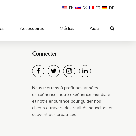
EN
SK
FR
DE
les
Accessoires
Médias
Aide
Souris
Connecter
Banque d'alimentation
ur
Nous mettons à profit nos années
d’expérience, notre expérience mondiale
et notre endurance pour guider nos
clients à travers des réalités nouvelles et
souvent perturbatrices.