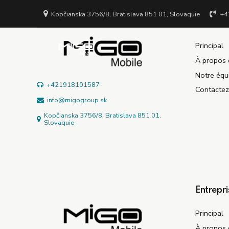
Kopčianska 3756/8, Bratislava 851 01, Slovaquie
+4
Entrepri
Principal
À propos 
Notre équ
+421918101587
Contacte
info@migogroup.sk
Kopčianska 3756/8, Bratislava 851 01,
Slovaquie
Entrepri
Principal
À propos 