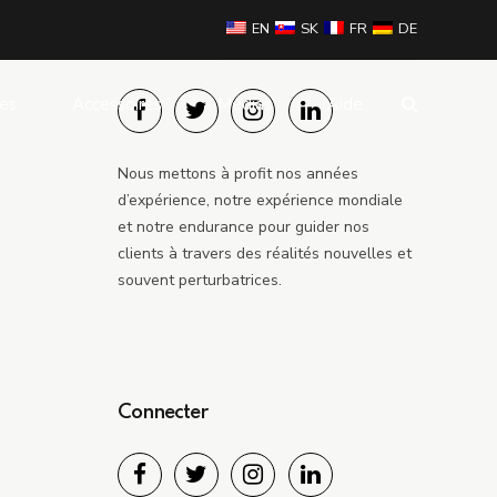
EN
SK
FR
DE
Connecter
les
Accessoires
Médias
Aide
Nous mettons à profit nos années
Souris
d’expérience, notre expérience mondiale
Banque d'alimentation
et notre endurance pour guider nos
clients à travers des réalités nouvelles et
ur
souvent perturbatrices.
Connecter