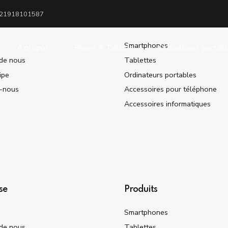
21918101587
se
Produits
Smartphones
À propos
Phone & Tablets
Ordinateurs portab
de nous
Tablettes
ipe
Ordinateurs portables
Montres intelligentes
z-nous
Accessoires pour téléphone
Écouteurs et casques
Accessoires informatiques
Banques d'alimentation po
téléphones
se
Produits
Smartphones
de nous
Tablettes