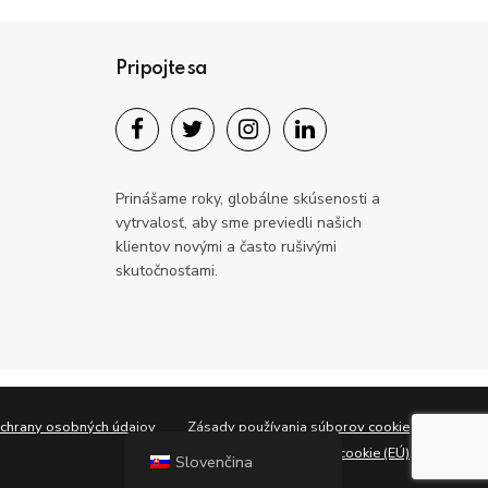
Pripojte sa
Prinášame roky, globálne skúsenosti a
vytrvalosť, aby sme previedli našich
klientov novými a často rušivými
skutočnosťami.
chrany osobných údajov
Zásady používania súborov cookie
Zásady používania súborov cookie (EÚ)
Slovenčina