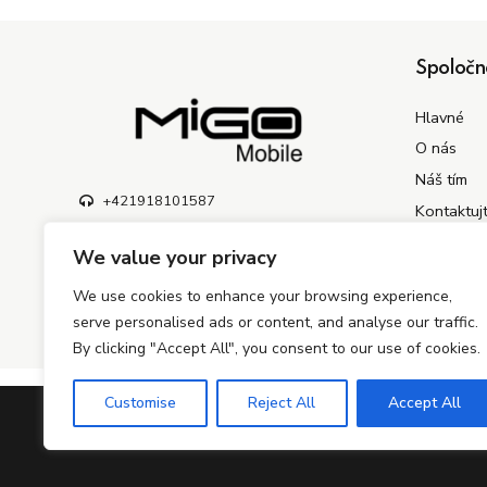
Spoločn
Hlavné
O nás
Náš tím
+421918101587
Kontaktuj
info@migogroup.sk
We value your privacy
Kopčianska 3756/8, Bratislava 851 01,
Slovensko
We use cookies to enhance your browsing experience,
serve personalised ads or content, and analyse our traffic.
By clicking "Accept All", you consent to our use of cookies.
Customise
Reject All
Accept All
©2024 – 2026 MiGO Mobile s.r.o. Všetky práva vyhradené