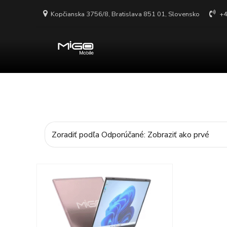
Kopčianska 3756/8, Bratislava 851 01, Slovensko
+