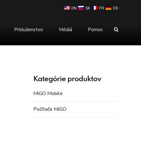
EN
SK
FR
DE
Príslušenstvo
Médiá
Pomoc
Myška
vy
Power Bank
Kategórie produktov
MiGO Mobile
Počítače MiGO