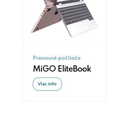
Prenosné počítače
MiGO EliteBook
Viac info