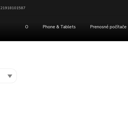
421918101587
O
Phone & Tablets
Prenosné počítače
Inteligentné hodinky
Slúchadlá a náhlavné súpra
Telefónne power banky