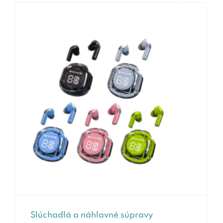
Slúchadlá a náhlavné súpravy