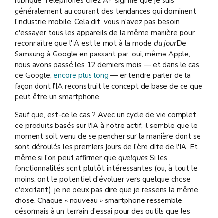
rubrique Téléphones chez AP signifie que je suis
généralement au courant des tendances qui dominent
l'industrie mobile. Cela dit, vous n'avez pas besoin
d'essayer tous les appareils de la même manière pour
reconnaître que l'IA est le mot à la mode
du jour
De
Samsung à Google en passant par, oui, même Apple,
nous avons passé les 12 derniers mois — et dans le cas
de Google,
encore plus long
— entendre parler de la
façon dont l’IA reconstruit le concept de base de ce que
peut être un smartphone.
Sauf que, est-ce le cas ? Avec un cycle de vie complet
de produits basés sur l'IA à notre actif, il semble que le
moment soit venu de se pencher sur la manière dont se
sont déroulés les premiers jours de l'ère dite de l'IA. Et
même si l'on peut affirmer que
quelques
Si les
fonctionnalités sont plutôt intéressantes (ou, à tout le
moins, ont le potentiel d'évoluer vers quelque chose
d'excitant), je ne peux pas dire que je ressens la même
chose. Chaque « nouveau » smartphone ressemble
désormais à un terrain d'essai pour des outils que les