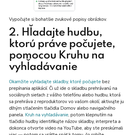
Vypočujte si bohatšie zvukové popisy obrázkov.
2. Hľadajte hudbu,
ktorú práve počujete,
pomocou Kruhu na
vyhľadávanie
Okamžite vyhľadajte skladby, ktoré počujete
bez
prepínania aplikácií. Či už ide o skladbu prehrávanú na
sociálnych sieťach z vášho telefónu alebo hudbu, ktorá
sa prehráva z reproduktorov vo vašom okolí, aktivujte ju
dlhým stlačením tlačidla Domov alebo navigačného
panela.
Kruh na vyhľadávanie
, potom klepnutím na
tlačidlo hudby identifikujte názov skladby, interpreta a
dokonca otvorte video na YouTube, aby ste preskúmali
viac — potom sa vráťte späť k tomu, čo robíte.