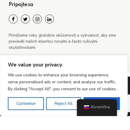
Pripojte sa
Prinášame roky, globálne skúsenosti a vytrvalosť, aby sme
previedli našich klientov novými a často rušivými
skutočnosťami.
We value your privacy
We use cookies to enhance your browsing experience,
serve personalised ads or content, and analyse our traffic.
©2024 – 2026 MiGO Mobile s.r.o. Všetky práva vyhradené
By clicking "Accept All", you consent to our use of cookies.
Zásady ochrany osobných údajov
Customise
Zásady používania súborov cookie
Reject All
Accept All
Slovenčina
Zásady používania súborov cookie (EÚ)