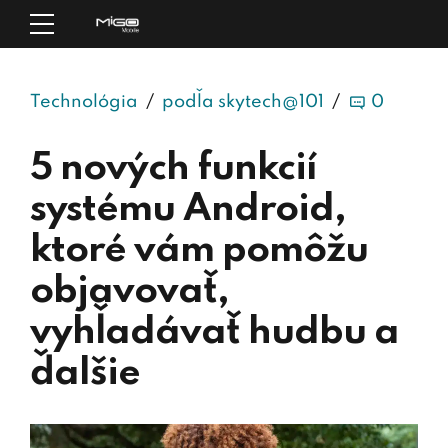
Technológia
podľa skytech@101
0
5 nových funkcií
systému Android,
ktoré vám pomôžu
objavovať,
vyhľadávať hudbu a
ďalšie