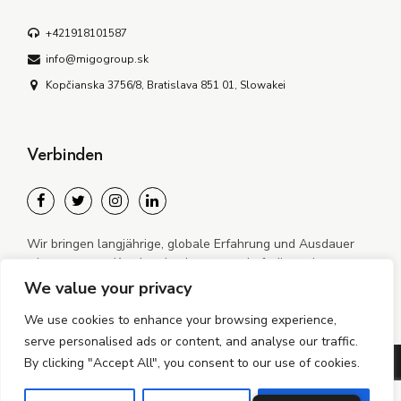
+421918101587
info@migogroup.sk
Kopčianska 3756/8, Bratislava 851 01, Slowakei
Verbinden
Wir bringen langjährige, globale Erfahrung und Ausdauer
mit, um unsere Kunden durch neue und oft disruptive
Realitäten zu führen.
We value your privacy
We use cookies to enhance your browsing experience,
serve personalised ads or content, and analyse our traffic.
By clicking "Accept All", you consent to our use of cookies.
©2024–2026 MiGO Mobile s.r.o. Alle Rechte vorbehalten.