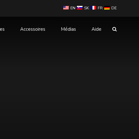
EN
SK
FR
DE
les
Accessoires
Médias
Aide
Souris
Banque d'alimentation
ur