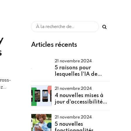
y
Articles récents
s
21 novembre 2024
5 raisons pour
lesquelles l'IA de
cross-
Google est en avance
ez
sur l'intelligence
21 novembre 2024
rtun
d'Apple
4 nouvelles mises à
jour d'accessibilité
pour Pixel et Android
alimentées par l'IA
21 novembre 2024
5 nouvelles
fonctionnalités