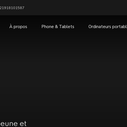
21918101587
À propos
Phone & Tablets
Ordinateurs portab
Montres intelligentes
Écouteurs et casques
Banques d'alimentation po
téléphones
eune et