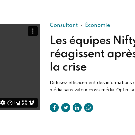
Consultant
Économie
Les équipes Nift
réagissent aprè
la crise
Diffusez efficacement des informations 
média sans valeur cross-média. Optimis
rapidement les livrables en temps oppo
pour les schémas en temps réel.