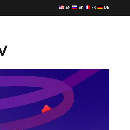
EN
SK
FR
DE
ops
Zubehör
Medien
Helfen
Maus
TV
Powerbank