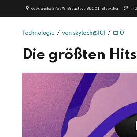
Kopčianska 3756/8, Bratislava 851 01, Slowakei
+4
Technologie
von skytech@101
0
Die größten Hit